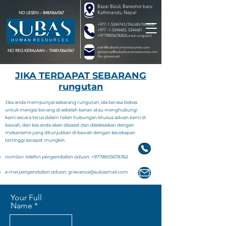
Bazar Bizuli, Baneshor baru
Kathmandu, Nepal
NO LESEN :- 848/066/067
+977-1-5244743
(TALIAN PANAS)
+977 -1-5244683
,
5244681
+9779805678362
(untuk rungutan)
adm@subashumanresources.com
NO REG KERAJAAN :- 70481/066/067
grievance@subashumanresources.com
(for grievance)
JIKA TERDAPAT SEBARANG
rungutan
Jika anda mempunyai sebarang rungutan, sila berasa bebas
untuk mengisi borang di sebelah kanan atau menghubungi
kami secara terus dalam talian hubungan khusus aduan kami di
bawah, dan kes anda akan disiasat dan diselesaikan dengan
mekanisme yang ditunjukkan di bawah dengan kecekapan
tertinggi secepat mungkin.
nombor telefon pengendalian aduan:
+9779805678362
e-mel pengendalian aduan:
grievance@subasmail.com
Your Full
Name