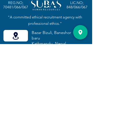
REG.NO;
LIC.NO;
70481/066/067
848/066/067
"A committed ethical recruitment agency with
professional ethics."
Bazar Bizuli, Baneshor
baru
Kathmandu, Nepal
+977-1-5244743
(TALIAN PANAS)
+977 -1-5244683
,
5244681
+9779805678362
(untuk rungutan)
adm@subasmail.com
rungutan@subasmail.com
(untuk rungutan)
LOKASI
WAKTU
PEJABAT
PEJABAT
KAMI
MATAHARI ;
9:15 PG
HINGGA 5:15 PTG