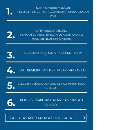
1.
KUTIP rungutan MELALUI
TELEFON, EMEL, PETI CADANGAN/ Aduan/ LAMAN
WEB
KUTIP rungutan MELALUI
2.
SAHKAN BUTIRAN RINGAN DENGAN ORANG
YANG MENDAFTAR rungutan.
3.
SIASATAN rungutan & KOLEKSI FAKTA
4.
BUAT KESIMPULAN BERDASARKAN FAKTA.
5.
SELESAI PERKARA DENGAN SEMUA PIHAK YANG
TERLIBAT.
6.
KOLEKSI MAKLUM BALAS DAN SIMPAN
REKOD.
LIHAT ULASAN DAN MAKLUM BALAS KAMI