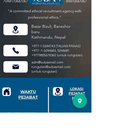
70481/066/067
848/066/067
"A committed ethical recruitment agency with
professional ethics."
Bazar Bizuli, Baneshor
baru
Kathmandu, Nepal
+977-1-5244743
(TALIAN PANAS)
+977 -1-5244683
,
5244681
+9779805678362
(untuk rungutan)
adm@subasmail.com
rungutan@subasmail.com
(untuk rungutan)
LOKASI
WAKTU
PEJABAT
PEJABAT
KAMI
MATAHARI ;
9:15 PG
HINGGA 5:15 PTG
ISNIN ;
9:15 PG HINGGA
5:15 PTG