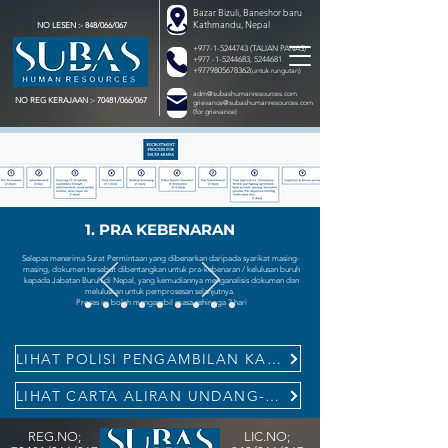
Bazar Bizuli, Baneshor baru
Kathmandu, Nepal
NO LESEN :- 848/066/067
+977-1-5244743
(TALIAN PANAS)
+977 -1-5244683
,
5244681
+9779805678362
(untuk rungutan)
adm@subashumanresources.com
NO REG KERAJAAN :- 70481/066/067
grievance@subashumanresources.com
(for grievance)
1. PRA KEBENARAN
Selepas menerima Surat Permintaan yang dibenarkan daripada syarikat masing-
masing, dokumen tersebut dibentangkan untuk pra-kebenaran / kelulusan buruh
kepada Jabatan Buruh di Nepal, yang kemudiannya menganalisis dokumen dan
meluluskan untuk pemprosesan selanjutnya.
Proses ini boleh mengambil masa sehingga 3 hari
LIHAT POLISI PENGAMBILAN KAMI
LIHAT CARTA ALIRAN UNDANG-UNDANG
REG.NO;
LIC.NO;