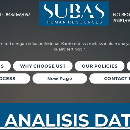
:- 848/066/067
NO REG
70481/0
omited dengan etika profesional. Kami sentiasa melaksanakan apa y
kualiti tertinggi."
US
WHY CHOOSE US?
OUR POLICIES
OCESS
New Page
CONTACT 
 ANALISIS DA