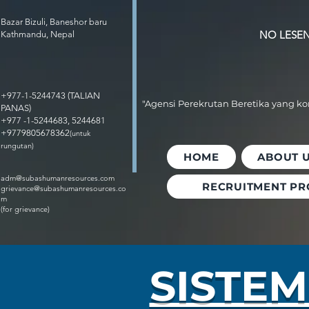
Bazar Bizuli, Baneshor baru
NO LESEN 
Kathmandu, Nepal
+977-1-5244743 (TALIAN
"Agensi Perekrutan Beretika yang k
PANAS)
+977 -1-5244683, 5244681
+9779805678362
(untuk
rungutan)
HOME
ABOUT 
adm@subashumanresources.com
RECRUITMENT PR
grievance@subashumanresources.co
m
(for grievance)
SISTEM