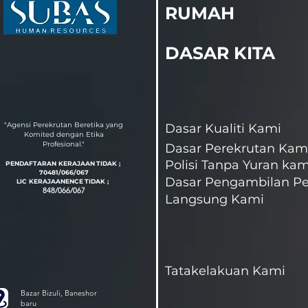
RUMAH
DASAR KITA
"Agensi Perekrutan Beretika yang
Dasar Kualiti Kami
Komited dengan Etika
Profesional."
Dasar Perekrutan Kam
Polisi Tanpa Yuran kam
PENDAFTARAN KERAJAAN
TIDAK ;
70481/066/067
Dasar Pengambilan Pe
LIC KERAJAAN
EN
CE
TIDAK ;
848/066/067
Langsung Kami
Tatakelakuan Kami
Bazar Bizuli, Baneshor
baru