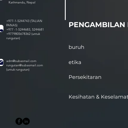
Kathmandu, Nepal
+977-1-5244743 (TALIAN
PENGAMBILAN 
PANAS)
+977 -1-5244683, 5244681
+9779805678362 (untuk
rungutan)
buruh
adm@subasmail.com
etika
rungutan@subasmail.com
(untuk rungutan)
Persekitaran
Kesihatan & Keselama