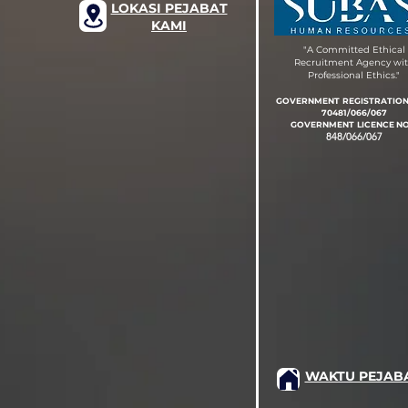
LOKASI PEJABAT
KAMI
"A Committed Ethical
Recruitment Agency wi
Professional Ethics."
GOVERNMENT REGISTRATIO
70481/066/067
GOVERNMENT LIC
EN
CE
NO
848/066/067
WAKTU PEJAB