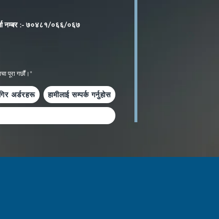
्ता नम्बर :- ७०४८१/०६६/०६७
ा पूरा गर्छौं।"
गिर अर्डरहरू
हामीलाई सम्पर्क गर्नुहोस