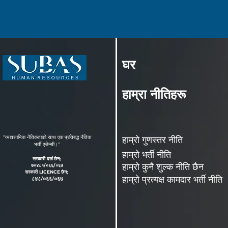
घर
हाम्रा नीतिहरू
"व्यावसायिक नैतिकताको साथ एक प्रतिबद्ध नैतिक
हाम्रो गुणस्तर नीति
भर्ती एजेन्सी।"
हाम्रो भर्ती नीति
सरकारी दर्ता
छैन;
हाम्रो कुनै शुल्क नीति छैन
७०४८१/०६६/०६७
सरकारी LIC
EN
CE
छैन;
हाम्रो प्रत्यक्ष कामदार भर्ती नीति
८४८/०६६/०६७