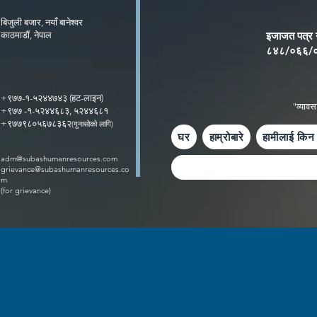
बिजुली बजार, नयाँ बानेश्वर
इजाजत पत्र न
काठमाडौं, नेपाल
८४८/०६६/
+९७७-१-५२४४७४३ (हट-लाइन)
"व्यावस
+९७७ -१-५२४४६८३, ५२४४६८१
+९७७९८०५६७८३६२
(गुनासोको लागि)
घर
हाम्रोबारे
हामीलाई किन 
adm@subashumanresources.com
grievance@subashumanresources.co
m
(for grievance)