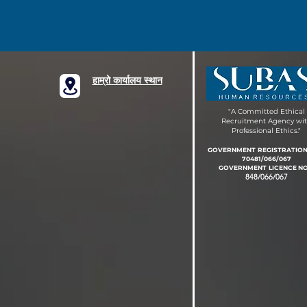
हाम्रो कार्यालय स्थान
"A Committed Ethical
Recruitment Agency wi
Professional Ethics."
GOVERNMENT REGISTRATIO
70481/066/067
GOVERNMENT LIC
EN
CE
NO
848/066/067