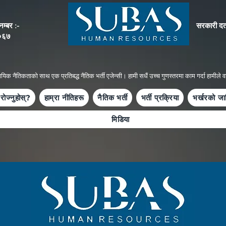
म्बर :-
सरकारी दर
०६७
ायिक नैतिकताको साथ एक प्रतिबद्ध नैतिक भर्ती एजेन्सी। हामी सधैं उच्च गुणस्तरमा काम गर्दा हामीले वाच
रोज्नुहोस्?
हाम्रा नीतिहरू
नैतिक भर्ती
भर्ती प्रक्रिया
भर्खरको जा
मिडिया