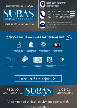
बिजुली बजार, नयाँ बानेश्वर
काठमाडौं, नेपाल
इजाजत पत्र नम्बर :- ८४८/०६६/०६७
+९७७-१-५२४४७४३ (हट-लाइन)
+९७७ -१-५२४४६८३, ५२४४६८१
+९७७९८०५६७८३६२
(गुनासोको लागि)
adm@subashumanresources.com
सरकारी दर्ता नम्बर :- ७०४८१/०६६/०६७
grievance@subashumanresources.com
(for grievance)
हाम्रा नीतिहरू हेर्नुहोस्
REG.NO;
LIC.NO;
70481/066/067
848/066/067
"A committed ethical recruitment agency with
professional ethics."