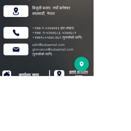
बिजुली बजार, नयाँ बानेश्वर
काठमाडौं, नेपाल
+९७७-१-५२४४७४३ (हट-लाइन)
+९७७ -१-५२४४६८३, ५२४४६८१
+९७७९८०५६७८३६२ (गुनासोको लागि)
adm@subasmail.com
grievance@subasmail.com
(गुनासोको लागि)
हाम्रो कार्यालय
कार्यालय समय
स्थान
सूर्य;
9:15 AM 5:15 PM
MON;
9:15 AM 5:15 PM
मंगलबार;
9:15 AM 5:15 PM
बुधवार;
9:15 AM 5:15 PM
थु;
9:15 AM 5:15 PM
FRI;
9:15 AM 5:15 PM
SAT;
बंद