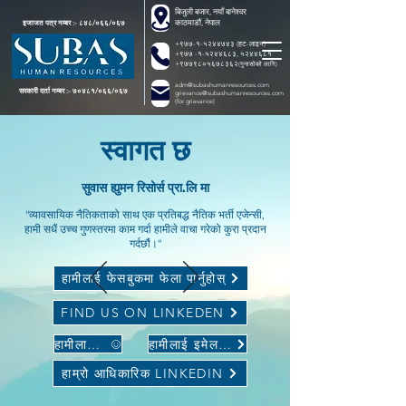
बिजुली बजार, नयाँ बानेश्वर
काठमाडौं, नेपाल
इजाजत पत्र नम्बर :- ८४८/०६६/०६७
+९७७-१-५२४४७४३ (हट-लाइन)
+९७७ -१-५२४४६८३, ५२४४६८१
+९७७९८०५६७८३६२
(गुनासोको लागि)
adm@subashumanresources.com
सरकारी दर्ता नम्बर :- ७०४८१/०६६/०६७
grievance@subashumanresources.com
(for grievance)
स्वागत छ
सुवास ह्युमन रिसोर्स प्रा.लि मा
"व्यावसायिक नैतिकताको साथ एक प्रतिबद्ध नैतिक भर्ती एजेन्सी,
हामी सधैं उच्च गुणस्तरमा काम गर्दा हामीले वाचा गरेको कुरा प्रदान
गर्दछौं।"
हामीलाई फेसबुकमा फेला पार्नुहोस्
FIND US ON LINKEDEN
हामीलाई कल गर्नुहोस्
हामीलाई इमेल गर्नुहोस्
हाम्रो आधिकारिक LINKEDIN