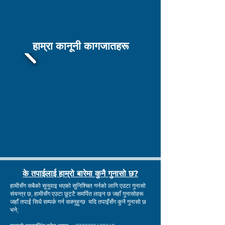
हाम्रा कानूनी कागजातहरू
के तपाईलाई हाम्रो बारेमा कुनै गुनासो छ?
हामीसँग सबैको सुनुवाइ भएको सुनिश्चित गर्नको लागि एउटा गुनासो
संयन्त्र छ, हामीसँग एउटा छुट्टै समर्पित लाइन छ जहाँ गुनासोहरू
जहाँ तपाईं सिधै सम्पर्क गर्न सक्नुहुन्छ यदि तपाइँसँग कुनै गुनासो छ
भने;