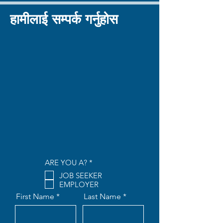
हामीलाई सम्पर्क गर्नुहोस
R
ARE YOU A?
*
e
JOB SEEKER
q
EMPLOYER
u
i
First Name
Last Name
r
e
d