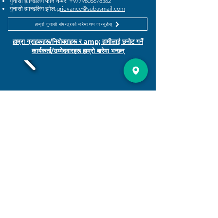
गुनासो ह्यान्डलिंग फोन नम्बर:
+9779805678362
गुनासो ह्यान्डलिंग इमेल:
grievance@subasmail.com
हाम्रो गुनासो संयन्त्रको बारेमा थप जान्नुहोस्
हाम्रा ग्राहकहरू/नियोक्ताहरू र amp; हामीलाई छनोट गर्ने
कार्यकर्ता/उम्मेदवारहरू हाम्रो बारेमा भन्छन्
थप हेर्नुहोस्
कर्पोरेट सामाजिक उत्तरदायित्व
सुवास मानव संसाधनमा, कर्पोरेट सामाजिक उत्तरदायित्व (CSR) एउटा बजवर्ड
मात्र होइन; यो हाम्रो व्यापार नैतिकता को एक आधारभूत भाग हो। व्यवसायहरूले
समाजमा सकारात्मक भूमिका खेल्नुपर्छ भन्ने कुरामा हामी दृढ विश्वास गर्छौं, र हामी