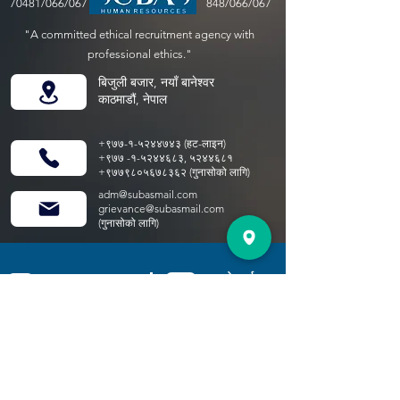
70481/066/067
848/066/067
"A committed ethical recruitment agency with
professional ethics."
बिजुली बजार, नयाँ बानेश्वर
काठमाडौं, नेपाल
+९७७-१-५२४४७४३ (हट-लाइन)
+९७७ -१-५२४४६८३, ५२४४६८१
+९७७९८०५६७८३६२ (गुनासोको लागि)
adm@subasmail.com
grievance@subasmail.com
(गुनासोको लागि)
हाम्रो कार्यालय
कार्यालय समय
स्थान
सूर्य;
9:15 AM 5:15 PM
MON;
9:15 AM 5:15 PM
मंगलबार;
9:15 AM 5:15 PM
बुधवार;
9:15 AM 5:15 PM