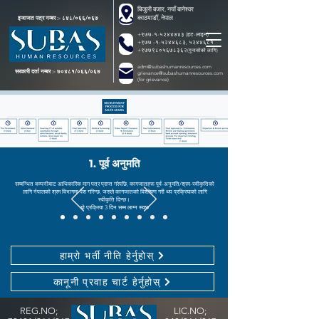
बिजुली बजार, नयाँ बानेश्वर
काठमाडौं, नेपाल
इजाजत पत्र नम्बर :- ८४८/०६६/०६७
+९७७-१-५२४४७४३ (हट-लाइन)
+९७७ -१-५२४४६८३, ५२४४६८१
+९७७९८०५६७८३६२
(गुनासोको लागि)
adm@subashumanresources.com
सरकारी दर्ता नम्बर :- ७०४८१/०६६/०६७
grievance@subashumanresources.com
(for grievance)
1. पूर्व अनुमति
सम्बन्धित कम्पनीबाट आधिकारिक माग पत्र प्राप्त गरेपछि, कागजातहरू पूर्व-अनुमति/श्रम-स्वीकृतिको
लागि नेपालको श्रम विभागमा पेश गरिन्छ, जसले कागजातको विश्लेषण गरी थप प्रक्रियाको लागि
स्वीकृति दिन्छ।
यो प्रक्रिया 3 दिन सम्म लाग्न सक्छ
हाम्रो भर्ती नीति हेर्नुहोस्
कानूनी प्रवाह चार्ट हेर्नुहोस्
REG.NO;
LIC.NO;